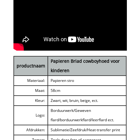
Papieren Briad cowboyhoed voor
productnaam
kinderen
Materiaal:
Papieren stro
Maat:
58cm
Kleur:
Zwart, wit, bruin, beige, ect.
Borduurwerk/Geweven
Logo:
flard/borduurwerkflard/leerflard ect.
Afdrukken:
Sublimatie/Zeefdruk/Heat-transfer print
Zomen:
Zoals deze foto of aangepast