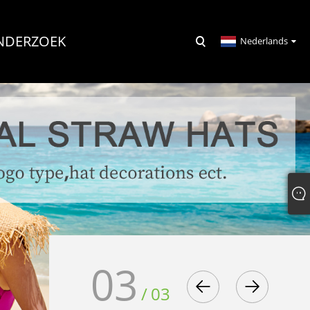
NDERZOEK
Nederlands
03
/
03