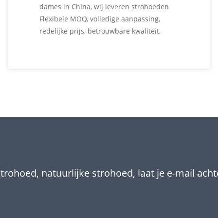
dames in China, wij leveren strohoeden
Flexibele MOQ, volledige aanpassing,
redelijke prijs, betrouwbare kwaliteit,
snelle doorlooptijd. We helpen retailers,
distributeurs, groothandels en
merkeigenaren om hun eigen strohoeden
aan te passen en te produceren. Neem
contact met ons op voor meer informatie
over de tropische strohoed voor dames!
ohoed, natuurlijke strohoed, laat je e-mail acht