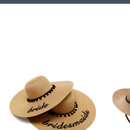
samenwerking een win-winsituatie
kunnen bereiken.