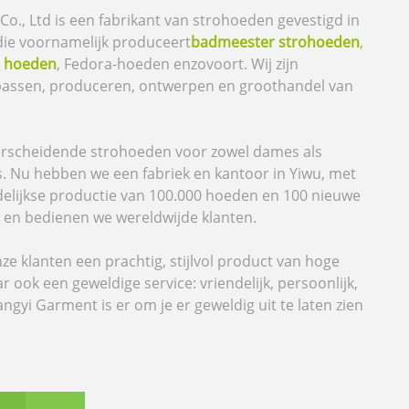
o., Ltd is een fabrikant van strohoeden gevestigd in
 die voornamelijk produceert
badmeester strohoeden
,
e hoeden
, Fedora-hoeden enzovoort. Wij zijn
passen, produceren, ontwerpen en groothandel van
derscheidende strohoeden voor zowel dames als
s. Nu hebben we een fabriek en kantoor in Yiwu, met
lijkse productie van 100.000 hoeden en 100 nieuwe
en bedienen we wereldwijde klanten.
nze klanten een prachtig, stijlvol product van hoge
ar ook een geweldige service: vriendelijk, persoonlijk,
angyi Garment is er om je er geweldig uit te laten zien