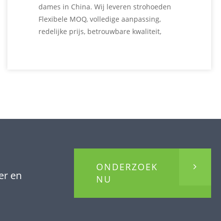
dames in China. Wij leveren strohoeden
Flexibele MOQ, volledige aanpassing,
redelijke prijs, betrouwbare kwaliteit,
snelle doorlooptijd. We helpen retailers,
distributeurs, groothandels en
merkeigenaren om hun eigen strohoeden
aan te passen en te produceren. Neem
contact met ons op voor meer informatie
over Womens luipaard strohoed!
ONDERZOEK
er en
NU