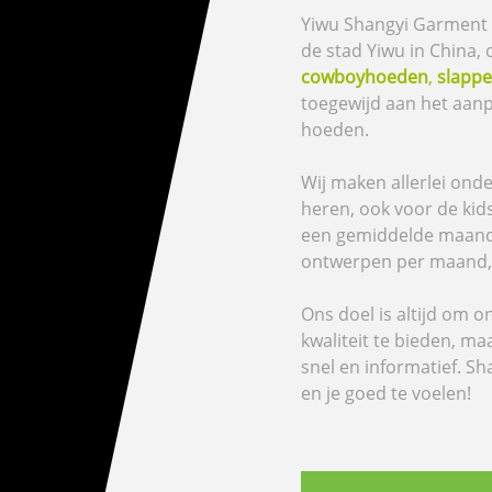
Yiwu Shangyi Garment C
de stad Yiwu in China,
cowboyhoeden
,
slapp
toegewijd aan het aan
hoeden.
Wij maken allerlei on
heren, ook voor de kid
een gemiddelde maande
ontwerpen per maand, 
Ons doel is altijd om o
kwaliteit te bieden, ma
snel en informatief. Sh
en je goed te voelen!