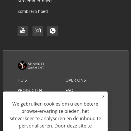
Stro emmer hoed
Sombrero hoed
HUIS
OVER ONS
PRODUCTEN
FAQ
X
DOWNLOADEN
STUUR ONDERZOEK
We gebruiken cookies om u een betere
NEEM CONTACT MET
browse-ervaring te bieden, het
siteverkeer te analyseren en de inhoud te
ONS OP
personaliseren. Door deze site te
Copyright © 2022 YIWU SHANGYI GARMENT CO.,LTD -