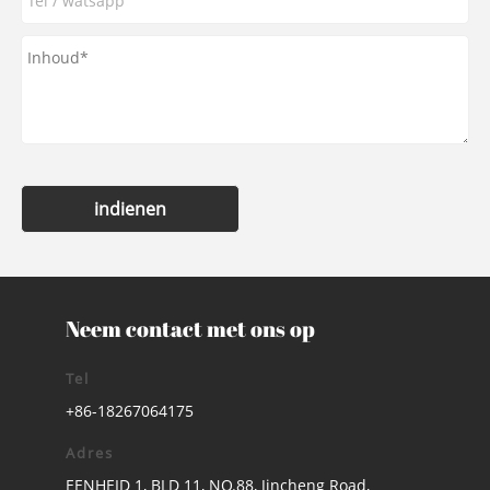
indienen
Neem contact met ons op
Tel
+86-18267064175
Adres
EENHEID 1, BLD 11, NO.88, Jincheng Road,