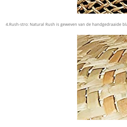
4.Rush-stro: Natural Rush is geweven van de handgedraaide bla