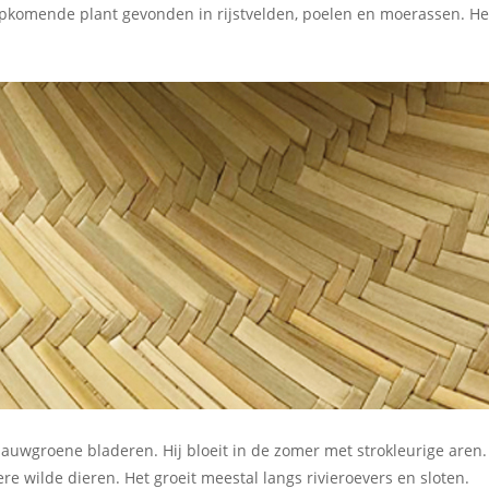
Opkomende plant gevonden in rijstvelden, poelen en moerassen. Het
blauwgroene bladeren. Hij bloeit in de zomer met strokleurige aren.
ere wilde dieren. Het groeit meestal langs rivieroevers en sloten.