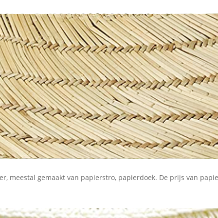
er, meestal gemaakt van papierstro, papierdoek. De prijs van papier