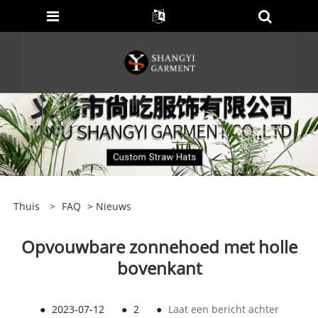
Thuis
>
FAQ
>
Nieuws
Opvouwbare zonnehoed met holle
bovenkant
●
2023-07-12
●
2
●
Laat een bericht achter